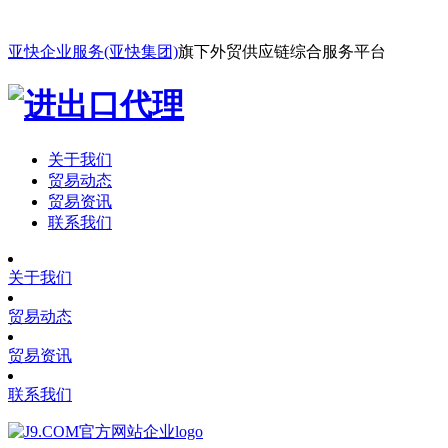
亚快企业服务(亚快集团)
旗下外贸供应链综合服务平台
关于我们
贸易动态
贸易资讯
联系我们
关于我们
贸易动态
贸易资讯
联系我们