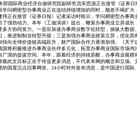
%。商务部国际商业经济合做研究院副研究员宋思源正在接管《证券
而学问稠密型办事商业正在连结持续增加的同时，顺差不竭扩大
建伟正在接管《证券日报》记者采访时暗示，学问稠密型办事商
给了强劲动力。本年《工做演讲》提出，鞭策办事商业立异成长
要多方协同发力。一是应加速办事商业数字化转型，操纵大数据
口，推进制制业转型升级；三是加强办事商业政策立异，优化营
加快向全球价值链高端跃升，财产国际合作力逐渐加强。《关于
我国将积极推进办事商业伙伴多元化，拓宽办事商业国际市场鸿
有广漠的提拔空间。本年，跟着经济的持续苏醒，办事商业规模
转载此文目标正在于传送更多消息，不代表本网的概念和立场。
理的国度沉点旧事网坐。24小时对外发布消息，是中国进行国际