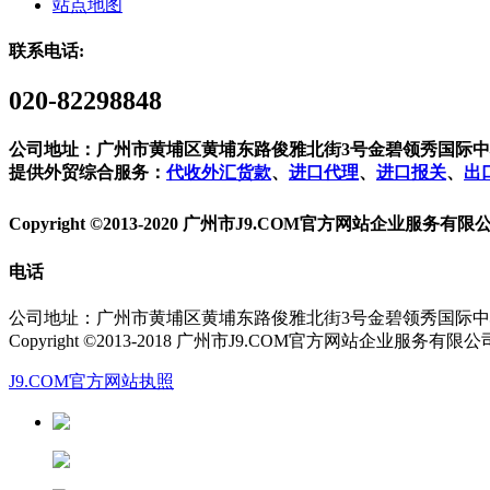
站点地图
联系电话:
020-82298848
公司地址：广州市黄埔区黄埔东路俊雅北街3号金碧领秀国际中心9
提供外贸综合服务：
代收外汇货款
、
进口代理
、
进口报关
、
出
Copyright ©2013-2020 广州市J9.COM官方网站企业服务有限
电话
公司地址：广州市黄埔区黄埔东路俊雅北街3号金碧领秀国际中心
Copyright ©2013-2018 广州市J9.COM官方网站企业服务有限公
J9.COM官方网站执照
13826188686徐先生
13822281433潘先生