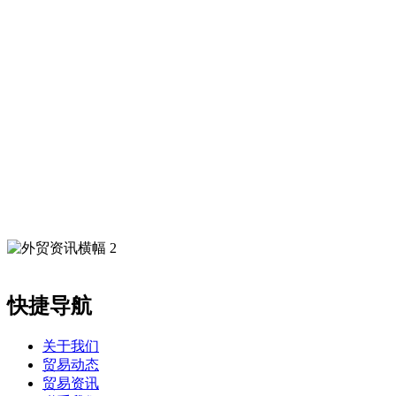
快捷导航
关于我们
贸易动态
贸易资讯